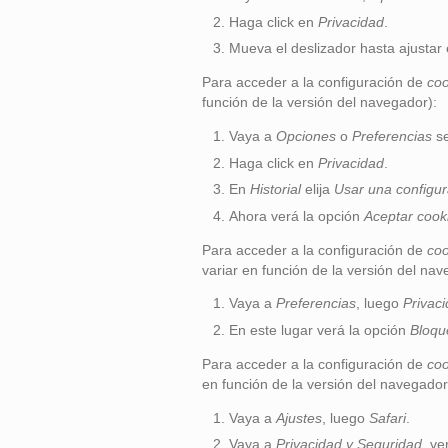
Haga click en
Privacidad
.
Mueva el deslizador hasta ajustar 
Para acceder a la configuración de
coo
función de la versión del navegador):
Vaya a
Opciones
o
Preferencias
se
Haga click en
Privacidad
.
En
Historial
elija
Usar una configura
Ahora verá la opción
Aceptar cook
Para acceder a la configuración de
coo
variar en función de la versión del nav
Vaya a
Preferencias
, luego
Privac
En este lugar verá la opción
Bloqu
Para acceder a la configuración de
coo
en función de la versión del navegador
Vaya a
Ajustes
, luego
Safari
.
Vaya a
Privacidad y Seguridad
, ve