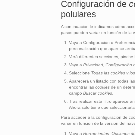
Configuración de
c
polulares
A continuación le indicamos cómo acc
pasos pueden variar en función de la 
Vaya a Configuración o Preferenci
personalización que aparece arrib
Verá diferentes secciones, pinche
Vaya a
Privacidad
,
Configuración 
Seleccione
Todas las
cookies
y los
Aparecerá un listado con todas la
encontrar las
cookies
de un determi
campo
Buscar cookies
.
Tras realizar este filtro aparecerá
Ahora sólo tiene que seleccionarla
Para acceder a la configuración de
coo
variar en función de la versión del nav
Vaya a
Herramientas
,
Opciones de