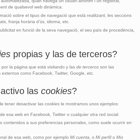
automatitzada, quan navega un usuari anònim i un registrat,
ment de qualsevol web dinàmica.
rmació sobre el tipus de navegació que està realitzant, les seccions
ts, franja horària d’ús, idioma, etc.
ublicitat en funció de la seva navegació, el seu país de procedència,
ies
propias y las de terceros?
por la página que está visitando y las
de terceros
son las
 externos como Facebook, Twitter, Google, etc.
activo las
cookies
?
e tener desactivar las
cookies
le mostramos unos ejemplos:
de esa web en Facebook, Twitter o cualquier otra red social.
os contenidos a sus preferencias personales, como suele ocurrir en
onal de esa web, como por ejemplo
Mi cuenta
, o
Mi perfil
o
Mis