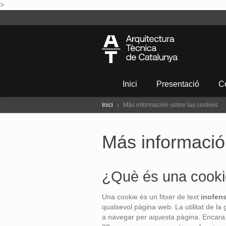
>
Inici
Presentació
Co
Inici
Más información sobre las cookies
Más informació
¿Què és una cook
Una cookie és un fitxer de text
inofen
qualsevol pàgina web. La utilitat de la
a navegar per aquesta pàgina. Encara q