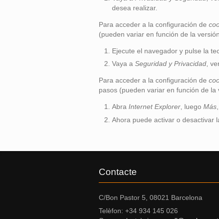
desea realizar.
Para acceder a la configuración de
coo
(pueden variar en función de la versió
Ejecute el navegador y pulse la te
Vaya a
Seguridad y Privacidad
, ve
Para acceder a la configuración de
coo
pasos (pueden variar en función de la 
Abra
Internet Explorer
, luego
Más
Ahora puede activar o desactivar l
Contacte
C/Bon Pastor 5, 08021 Barcelona
Telèfon: +34 934 145 026