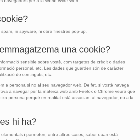
ers navegadors per a la World Wide Web.
ookie?
ni spam, ni spyware, ni obre finestres pop-up.
ó emmagatzema una cookie?
formació sensible sobre vostè, com targetes de crèdit o dades
nformació personal, etc. Les dades que guarden són de caràcter
lització de continguts, etc.
com a persona si no al seu navegador web. De fet, si vostè navega
prova a navegar per la mateixa web amb Firefox o Chrome veurà que
ixa persona perquè en realitat està associant al navegador, no a la
ies hi ha?
 elementals i permeten, entre altres coses, saber quan està