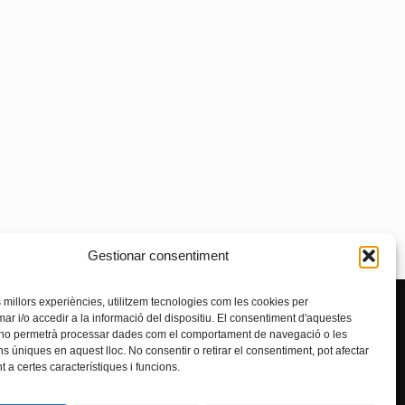
Gestionar consentiment
es millors experiències, utilitzem tecnologies com les cookies per
reta única
 i/o accedir a la informació del dispositiu. El consentiment d'aquestes
 no permetrà processar dades com el comportament de navegació o les
ns úniques en aquest lloc. No consentir o retirar el consentiment, pot afectar
ta única de la professió
 a certes característiques i funcions.