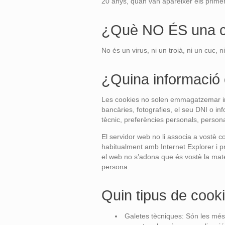
20 anys, quan van aparèixer els prim
¿Què NO ÉS una c
No és un virus, ni un troià, ni un cuc, 
¿Quina informaci
Les cookies no solen emmagatzemar in
bancàries, fotografies, el seu DNI o i
tècnic, preferències personals, persona
El servidor web no li associa a vostè 
habitualment amb Internet Explorer i 
el web no s’adona que és vostè la mate
persona.
Quin tipus de cook
Galetes tècniques: Són les més