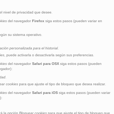
el nivel de privacidad que desee.
kies
del navegador
Firefox
siga estos pasos (pueden variar en
gún su sistema operativo.
ción personalizada para el historial
.
ies
, puede activarla o desactivarla según sus preferencias.
kies
del navegador
Safari para OSX
siga estos pasos (pueden
egador):
idad
.
ear cookies
para que ajuste el tipo de bloqueo que desea realizar.
kies
del navegador
Safari para iOS
siga estos pasos (pueden variar
):
rá la opción
Bloquear cookies
para que ajuste el tipo de bloqueo que