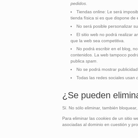
pedidos
.
Tiendas online: Le será imposib
tienda física si es que dispone de e
No será posible personalizar su
El sitio web no podrá realizar an
que la web sea competitiva.
No podrá escribir en el blog, no
contenidos. La web tampoco podrá
publica
spam
.
No se podrá mostrar publicidad 
Todas las redes sociales usan
¿Se pueden elimin
Sí. No sólo eliminar, también bloquear,
Para eliminar las
cookies
de un sitio w
asociadas al dominio en cuestión y pro