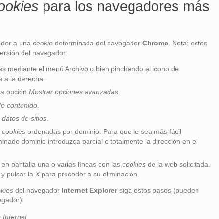
ookies
para los navegadores más
eder a una
cookie
determinada del navegador
Chrome
. Nota: estos
versión del navegador:
as mediante el menú Archivo o bien pinchando el icono de
a a la derecha.
 la opción
Mostrar opciones avanzadas
.
de contenido
.
 datos de sitios
.
s
cookies
ordenadas por dominio. Para que le sea más fácil
nado dominio introduzca parcial o totalmente la dirección en el
n en pantalla una o varias líneas con las
cookies
de la web solicitada.
 y pulsar la
X
para proceder a su eliminación.
kies
del navegador
Internet Explorer
siga estos pasos (pueden
egador):
 Internet