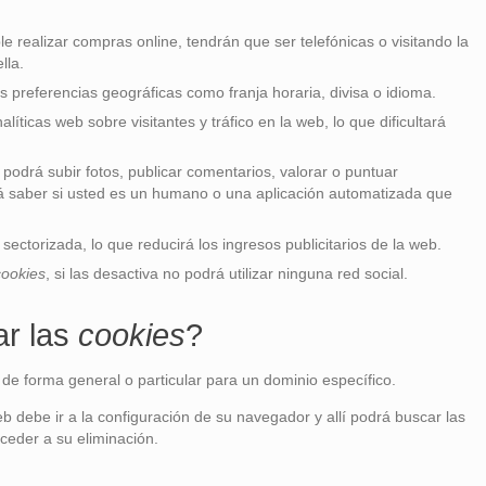
le realizar compras online, tendrán que ser telefónicas o visitando la
lla.
s preferencias geográficas como franja horaria, divisa o idioma.
alíticas web sobre visitantes y tráfico en la web, lo que dificultará
 podrá subir fotos, publicar comentarios, valorar o puntuar
 saber si usted es un humano o una aplicación automatizada que
sectorizada, lo que reducirá los ingresos publicitarios de la web.
cookies
, si las desactiva no podrá utilizar ninguna red social.
ar las
cookies
?
 de forma general o particular para un dominio específico.
eb debe ir a la configuración de su navegador y allí podrá buscar las
ceder a su eliminación.