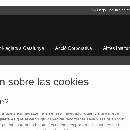
Avis legal i política de pr
l·legiats a Catalunya
Acció Corporativa
Altres institu
n sobre las cookies
ie?
siu
que s’emmagatzema en el seu navegador quan visita gairebé
 galeta és que el web sigui capaç de recordar la seva visita quan torni
ue molta gent no ho sap les galetes es porten utilitzant des de fa