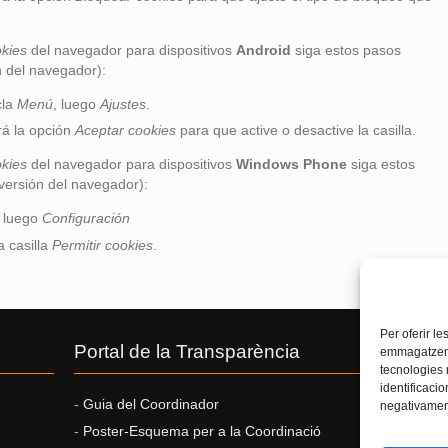
kies
del navegador para dispositivos
Android
siga estos pasos
n del navegador):
cla
Menú
, luego
Ajustes
.
rá la opción
Aceptar cookies
para que active o desactive la casilla.
kies
del navegador para dispositivos
Windows Phone
siga estos
versión del navegador):
, luego
Configuración
a casilla
Permitir cookies
.
Per oferir l
Portal de la Transparència
Finest
emmagatzemar
tecnologies
identificacio
-
Guia del Coordinador
Finestre
negativament
-
Poster-Esquema per a la Coordinació