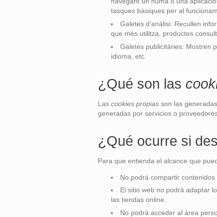
navegant un humà o una aplicació 
tasques bàsiques per al funciona
Galetes d’anàlisi: Recullen info
que més utilitza, productes consulta
Galetes publicitàries: Mostren p
idioma, etc.
¿Qué son las
cook
Las
cookies propias
son las generadas 
generadas por servicios o proveedores
¿Qué ocurre si des
Para que entienda el alcance que pued
No podrá compartir contenidos 
El sitio web no podrá adaptar l
las tiendas online.
No podrá acceder al área pers