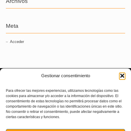
Archivos
Meta
Acceder
Gestionar consentimiento
Contacto
Portal de la
Transparencia
Para ofrecer las mejores experiencias, utilizamos tecnologías como las
C/Bon Pastor 5, 08021
cookies para almacenar y/o acceder a la información del dispositivo. El
Barcelona
-
Guia del Coordinador
consentimiento de estas tecnologías no permitirá procesar datos como el
comportamiento de navegación o las identificaciones únicas en este sitio.
Teléfono: +34 934 145 026
-
Poster-Esquema per a la
No consentir o retirar el consentimiento, puede afectar negativamente a
E-mail:
consell@apabcn.cat
Coordinació
ciertas características y funciones.
Ventanilla única